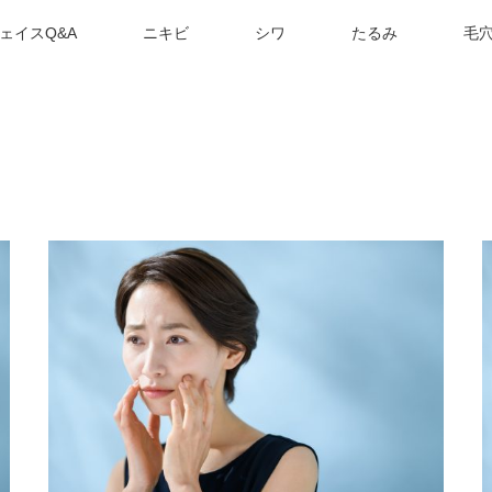
ェイスQ&A
ニキビ
シワ
たるみ
毛