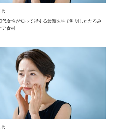
0代
40代女性が知って得する最新医学で判明したたるみ
ケア食材
0代