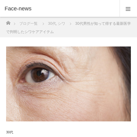
Face-news
ホーム
ブログ一覧
30代
,
シワ
30代男性が知って得する最新医学
で判明したシワケアアイテム
30代