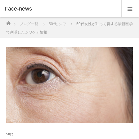
Face-news
ホーム
ブログ一覧
50代
,
シワ
50代女性が知って得する最新医学
で判明したシワケア情報
50代