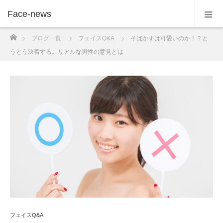
Face-news
ホーム
ブログ一覧
フェイスQ&A
そばかすは可愛いのか！？と
うとう決着する。リアルな男性の意見とは
フェイスQ&A