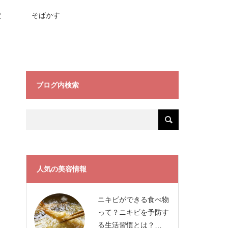
穴
そばかす
ブログ内検索
人気の美容情報
ニキビができる食べ物
って？ニキビを予防す
る生活習慣とは？…