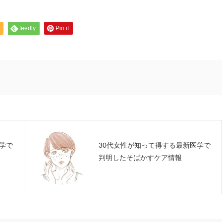
feedly
Pin it
学で
30代女性が知って得する最新医学で
判明したそばかすケア情報