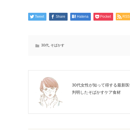
Tweet
Share
Hatena
Pocket
RSS
30代
,
そばかす
30代女性が知って得する最新医
判明したそばかすケア食材