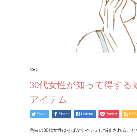
30代
30代女性が知って得す
アイテム
Tweet
Share
Hatena
Pocket
RSS
色白の30代女性はそばかすやシミに悩まされること