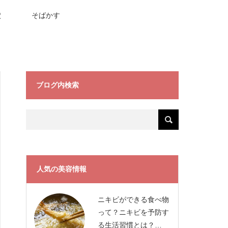
穴
そばかす
ブログ内検索
人気の美容情報
ニキビができる食べ物
って？ニキビを予防す
る生活習慣とは？…