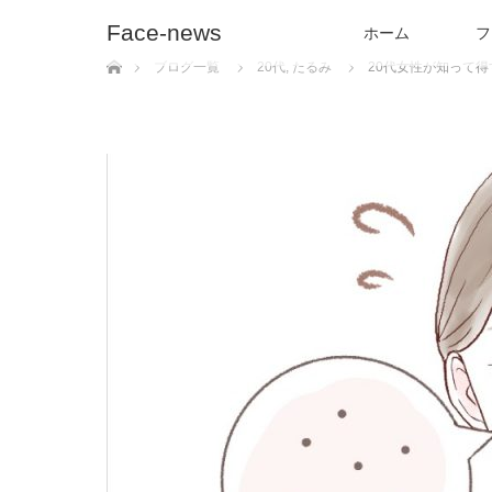
Face-news
ホーム
フ
ホーム
ブログ一覧
20代
,
たるみ
20代女性が知って