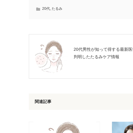
20代
,
たるみ
20代男性が知って得する最新医
判明したたるみケア情報
関連記事