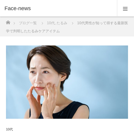
Face-news
ホーム
ブログ一覧
10代
,
たるみ
10代男性が知って得する最新医
学で判明したたるみケアアイテム
10代