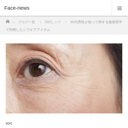
Face-news
ホーム
ブログ一覧
50代
,
シワ
50代男性が知って得する最新医学
で判明したシワケアアイテム
50代