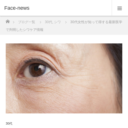
Face-news
ホーム
ブログ一覧
30代
,
シワ
30代女性が知って得する最新医学
で判明したシワケア情報
30代