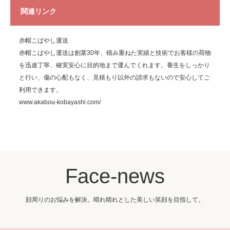
関連リンク
赤帽こばやし運送
赤帽こばやし運送は創業30年、積み重ねた実績と技術でお客様の荷物
を迅速丁寧、確実安心に目的地まで運んでくれます。養生をしっかり
と行い、傷の心配もなく、見積もり以外の請求もないので安心してご
利用できます。
www.akabou-kobayashi.com/
Face-news
顔周りのお悩みを解決。晴れ晴れとした美しい笑顔を目指して。