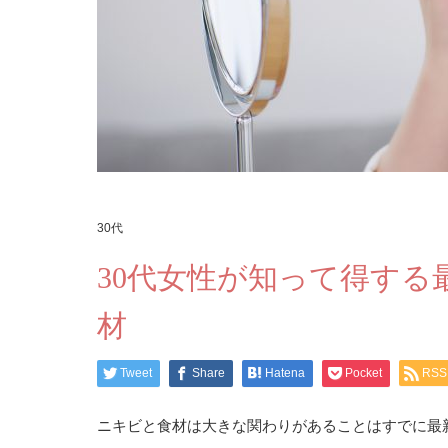
30代
30代女性が知って得す
材
Tweet
Share
Hatena
Pocket
RSS
ニキビと食材は大きな関わりがあることはすでに最