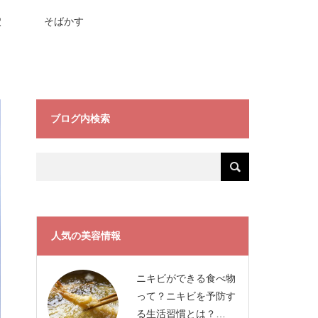
穴
そばかす
ブログ内検索
人気の美容情報
ニキビができる食べ物
って？ニキビを予防す
る生活習慣とは？…