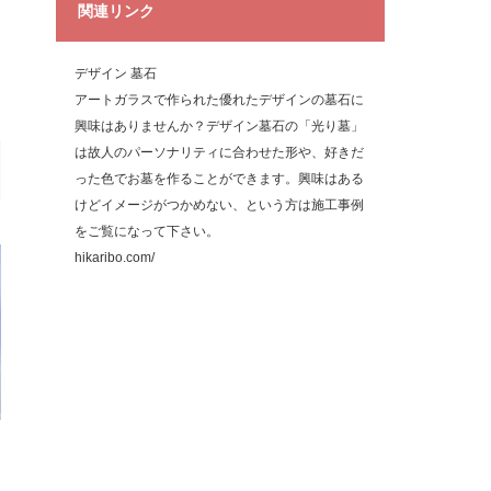
関連リンク
デザイン 墓石
アートガラスで作られた優れたデザインの墓石に
興味はありませんか？デザイン墓石の「光り墓」
は故人のパーソナリティに合わせた形や、好きだ
った色でお墓を作ることができます。興味はある
けどイメージがつかめない、という方は施工事例
をご覧になって下さい。
hikaribo.com/
判