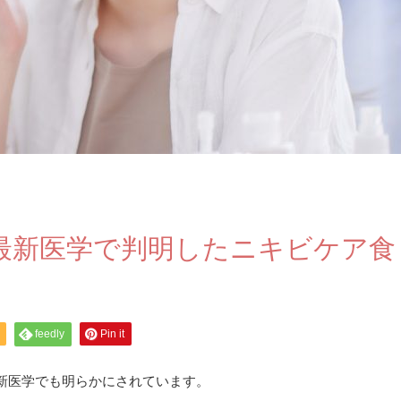
る最新医学で判明したニキビケア食
feedly
Pin it
新医学でも明らかにされています。