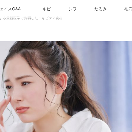
ェイスQ&A
ニキビ
シワ
たるみ
毛
得する最新医学で判明したニキビケア食材