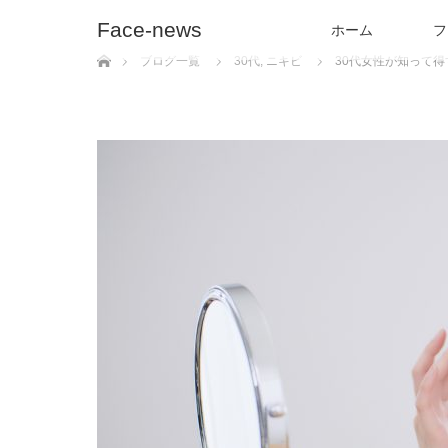
Face-news
ホーム
フ
ホーム
ブログ一覧
30代
,
ニキビ
30代女性が知って