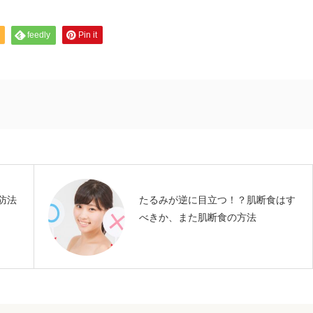
feedly
Pin it
防法
たるみが逆に目立つ！？肌断食はす
べきか、また肌断食の方法