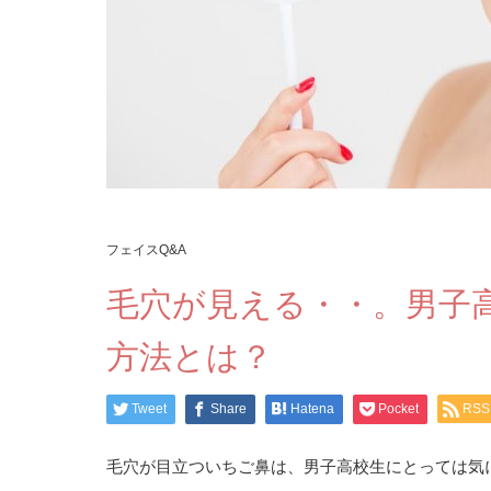
フェイスQ&A
毛穴が見える・・。男子
方法とは？
Tweet
Share
Hatena
Pocket
RSS
毛穴が目立ついちご鼻は、男子高校生にとっては気