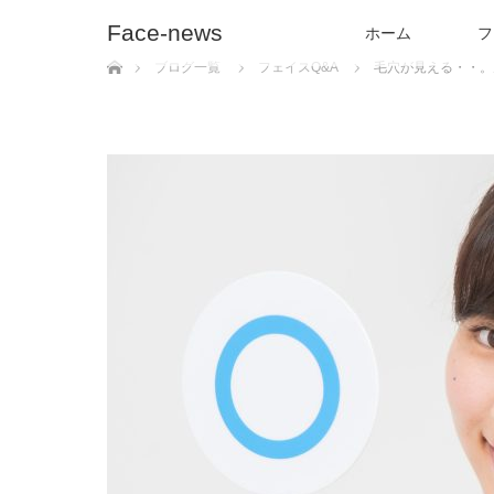
Face-news
ホーム
フ
ホーム
ブログ一覧
フェイスQ&A
毛穴が見える・・。