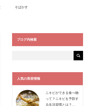
穴
そばかす
ブログ内検索
人気の美容情報
ニキビができる食べ物
って？ニキビを予防す
る生活習慣とは？…