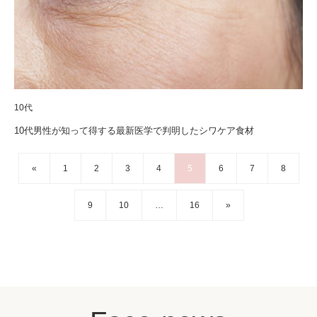
10代
10代男性が知って得する最新医学で判明したシワケア食材
«
1
2
3
4
5
6
7
8
9
10
…
16
»