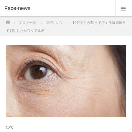
Face-news
ホーム
ブログ一覧
10代
,
シワ
10代男性が知って得する最新医学
で判明したシワケア食材
10代