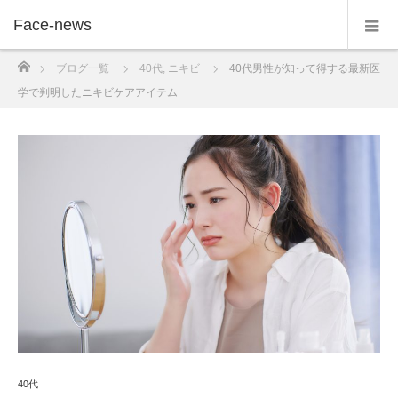
Face-news
ホーム
ブログ一覧
40代
,
ニキビ
40代男性が知って得する最新医
学で判明したニキビケアアイテム
40代