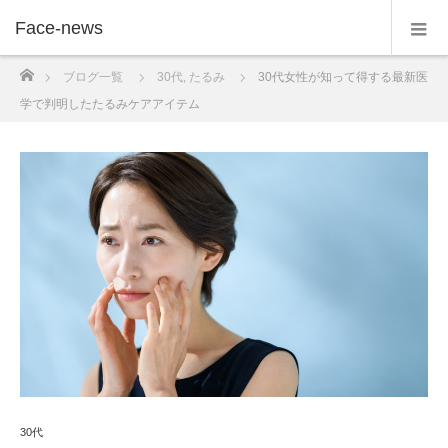
Face-news
ホーム
ブログ一覧
30代
,
たるみ
30代女性が知って得する最新医
学で判明したたるみケアアイテム
30代