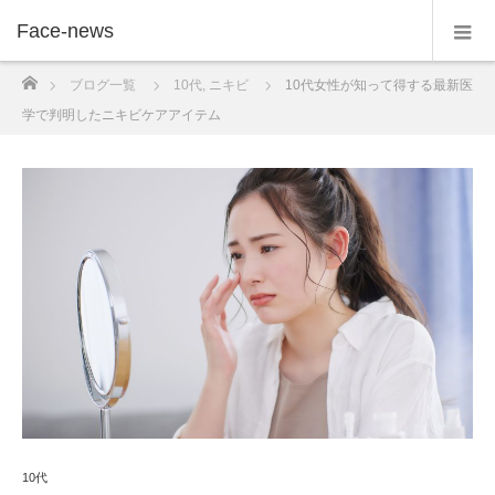
Face-news
ホーム
ブログ一覧
10代
,
ニキビ
10代女性が知って得する最新医
学で判明したニキビケアアイテム
10代