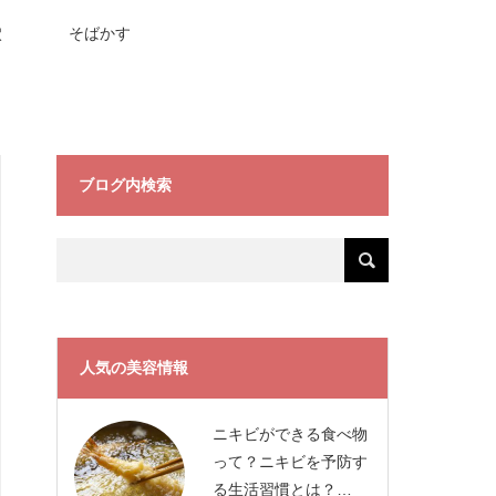
穴
そばかす
ブログ内検索
人気の美容情報
ニキビができる食べ物
って？ニキビを予防す
る生活習慣とは？…