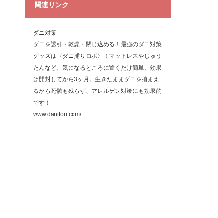
関連リンク
ダニ対策
ダニを誘引・乾燥・閉じ込める！最強のダニ対策
グッズは〈ダニ捕りロボ〉！マットレスやじゅう
たんなど、気になるところに置くだけ簡単。効果
は開封してから3ヶ月。生きたままダニを捕まえ
るから死骸も残らず、アレルゲン対策にも効果的
です！
www.danitori.com/