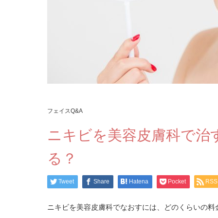
フェイスQ&A
ニキビを美容皮膚科で治
る？
Tweet
Share
Hatena
Pocket
RSS
ニキビを美容皮膚科でなおすには、どのくらいの料