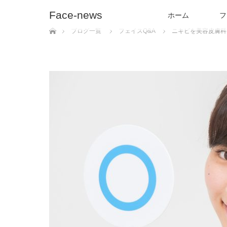
Face-news
ホーム
フ
ホーム
ブログ一覧
フェイスQ&A
ニキビを美容皮膚科