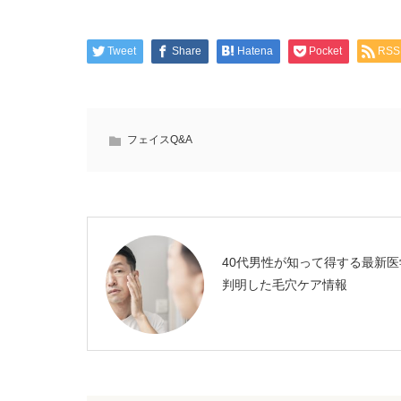
Tweet
Share
Hatena
Pocket
RSS
フェイスQ&A
40代男性が知って得する最新医
判明した毛穴ケア情報