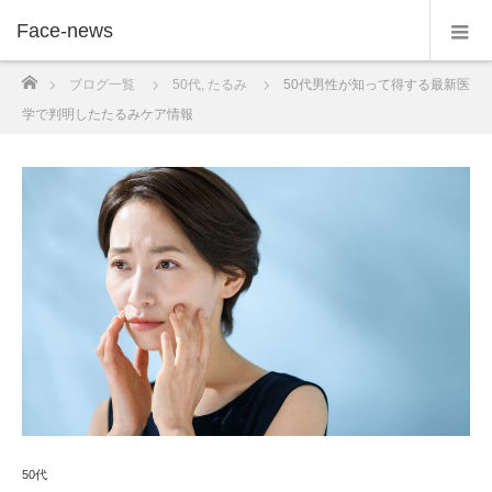
Face-news
ホーム
ブログ一覧
50代
,
たるみ
50代男性が知って得する最新医
学で判明したたるみケア情報
50代