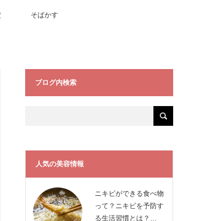
穴
そばかす
ブログ内検索
人気の美容情報
ニキビができる食べ物
って？ニキビを予防す
る生活習慣とは？…