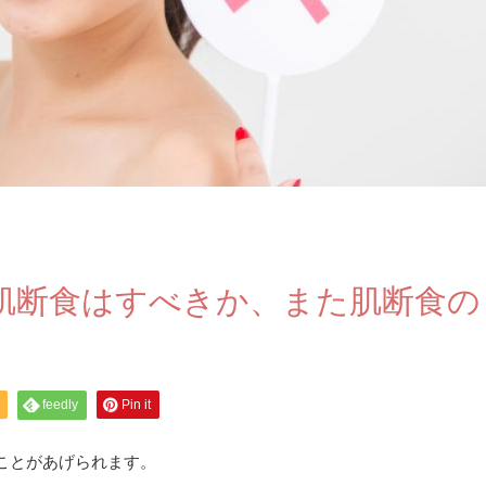
肌断食はすべきか、また肌断食の
feedly
Pin it
ことがあげられます。