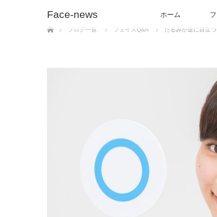
Face-news
ホーム
フ
ホーム
ブログ一覧
フェイスQ&A
たるみが逆に目立つ