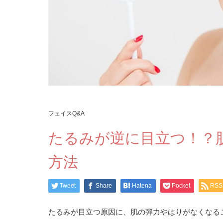
フェイスQ&A
たるみが逆に目立つ！？
方法
Tweet
Share
Hatena
Pocket
RSS
たるみが目立つ原因に、肌の弾力やはりがなくなる