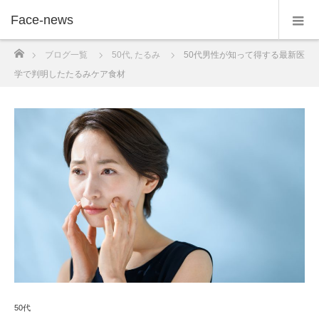
Face-news
ホーム
ブログ一覧
50代
,
たるみ
50代男性が知って得する最新医
学で判明したたるみケア食材
50代