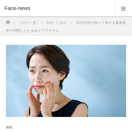
Face-news
ホーム
ブログ一覧
50代
,
たるみ
50代女性が知って得する最新医
学で判明したたるみケアアイテム
50代