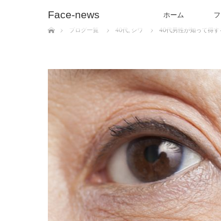
Face-news
ホーム
フ
ホーム
ブログ一覧
40代
,
シワ
40代男性が知って得