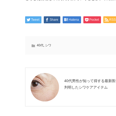
Tweet
Share
Hatena
Pocket
RSS
40代
,
シワ
40代男性が知って得する最新医
判明したシワケアアイテム