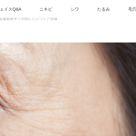
ェイスQ&A
ニキビ
シワ
たるみ
毛
する最新医学で判明したシワケア情報