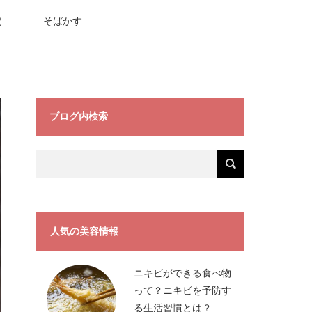
穴
そばかす
ブログ内検索
人気の美容情報
ニキビができる食べ物
って？ニキビを予防す
る生活習慣とは？…