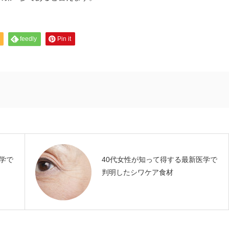
feedly
Pin it
学で
40代女性が知って得する最新医学で
判明したシワケア食材