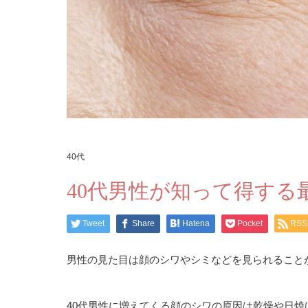
40代
40代男性が知って得す
Tweet
Share
Hatena
Pocket
RSS
男性の見た目は顔のシワやシミなどを見られること
40代男性に増えてくる顔のシワの原因は乾燥や日