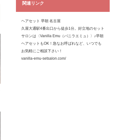
関連リンク
ヘアセット 早朝 名古屋
久屋大通駅4番出口から徒歩1分。好立地のセット
サロンは〈Vanilla Emu（バニラエミュ）〉♪早朝
ヘアセットもOK！急なお呼ばれなど、いつでも
お気軽にご相談下さい！
vanilla-emu-setsalon.com/
判