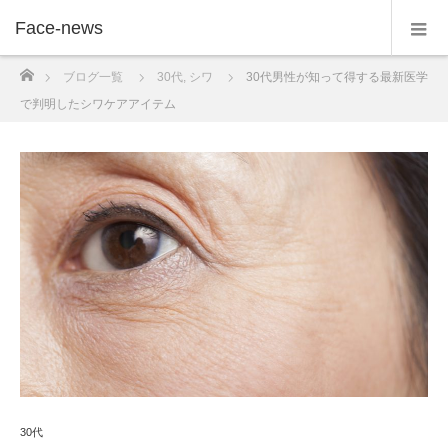
Face-news
ホーム
ブログ一覧
30代
,
シワ
30代男性が知って得する最新医学
で判明したシワケアアイテム
30代