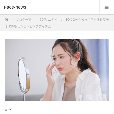
Face-news
ホーム
ブログ一覧
30代
,
ニキビ
30代女性が知って得する最新医
学で判明したニキビケアアイテム
30代