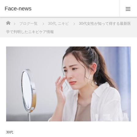
Face-news
ホーム
ブログ一覧
30代
,
ニキビ
30代女性が知って得する最新医
学で判明したニキビケア情報
30代