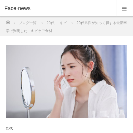
Face-news
ホーム
ブログ一覧
20代
,
ニキビ
20代男性が知って得する最新医
学で判明したニキビケア食材
20代