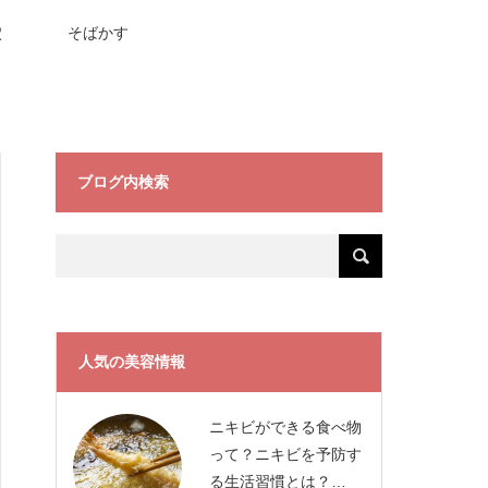
穴
そばかす
ブログ内検索
人気の美容情報
ニキビができる食べ物
って？ニキビを予防す
る生活習慣とは？…