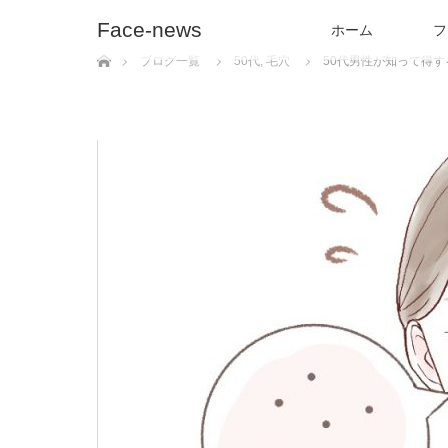
Face-news
ホーム
フ
ホーム
ブログ一覧
50代
,
毛穴
50代男性が知って得