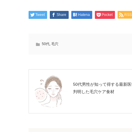
Tweet
Share
Hatena
Pocket
RSS
50代
,
毛穴
50代男性が知って得する最新医
判明した毛穴ケア食材