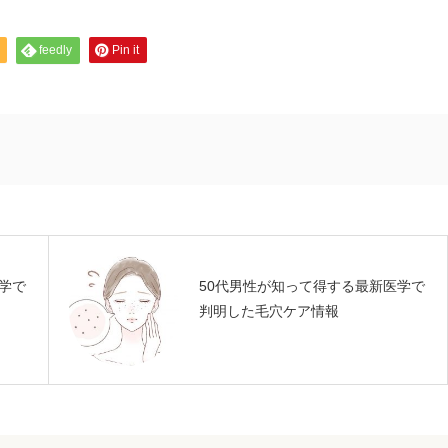
feedly
Pin it
学で
50代男性が知って得する最新医学で
判明した毛穴ケア情報