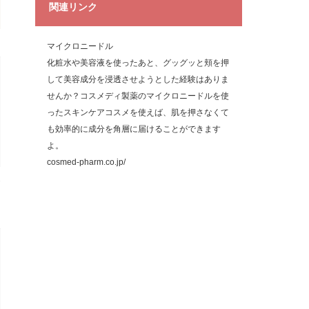
関連リンク
マイクロニードル
化粧水や美容液を使ったあと、グッグッと頬を押
して美容成分を浸透させようとした経験はありま
せんか？コスメディ製薬のマイクロニードルを使
ったスキンケアコスメを使えば、肌を押さなくて
も効率的に成分を角層に届けることができます
よ。
cosmed-pharm.co.jp/
判